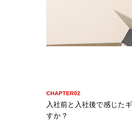
CHAPTER02
入社前と入社後で感じた
私たちについて
すか？