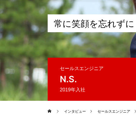
常
に
笑
顔
を
忘
れ
ず
に
セールスエンジニア
N.S.
2019年入社
インタビュー
セールスエンジニア