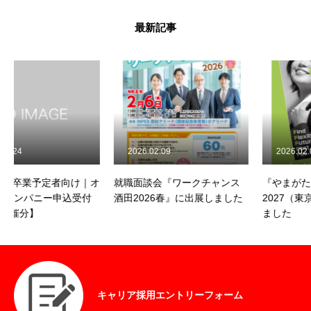
最新記事
インフォメーション
INFORMATION
個人情報保護方針
個人情報の保護に関して
お問い合わせに関する個人情報の取り扱い
採用に関する個人情報の取り扱い
2026.02.09
2026.02.09
情報セキュリティ方針
品質方針
け｜オ
就職面談会『ワークチャンス
『やまがたキャリアフェス
受付
酒田2026春』に出展しました
2027（東京会場）』 に出展
ました
キャリア採用エントリーフォーム