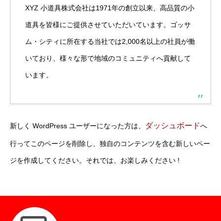
XYZ 小道具株式会社は1971年の創立以来、高品質の小
道具を皆様にご提供させていただいています。ゴッサ
ム・シティに所在する当社では2,000名以上の社員が働
いており、様々な形で地域のコミュニティへ貢献して
います。
私たちについて
ABOUT NSYS
採用について
RECRUITE
ダッシュボード
新しく WordPress ユーザーになった方は、
へ
インフォメーション
INFORMATION
行ってこのページを削除し、独自のコンテンツを含む新しいペー
ジを作成してください。それでは、お楽しみください !
個人情報保護方針
個人情報の保護に関して
お問い合わせに関する個人情報の取り扱い
採用に関する個人情報の取り扱い